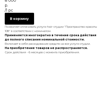
8 000
р.
/
1 pc
В корзину
Позволяет оплачивать услуги hair-студии "Пространство красоты
108" в соответствии с номиналом.
Применяется многократно в течение срока действия
до полного списания номинальной стоимости.
Включает в себя расходование средств на все услуги студии.
На приобретение товаров не распространяется.
Срок действия - 6 месяцев с момента приобретения.