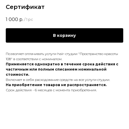
Сертификат
1 000
р.
/
1 pc
В корзину
Позволяет оплачивать услуги hair-студии "Пространство красоты
108" в соответствии с номиналом.
Применяется однократно в течение срока действия с
частичным или полным списанием номинальной
стоимости.
Включает в себя расходование средств на все услуги студии.
На приобретение товаров не распространяется.
Срок действия - 6 месяцев с момента приобретения.